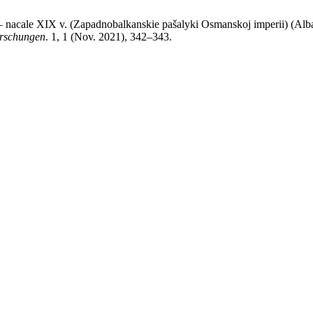
I — nacale XIX v. (Zapadnobalkanskie pašalyki Osmanskoj imperii) (Al
rschungen
. 1, 1 (Nov. 2021), 342–343.