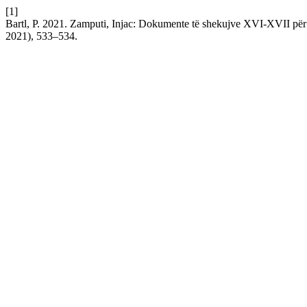
[1]
Bartl, P. 2021. Zamputi, Injac: Dokumente të shekujve XVI-XVII për 
2021), 533–534.