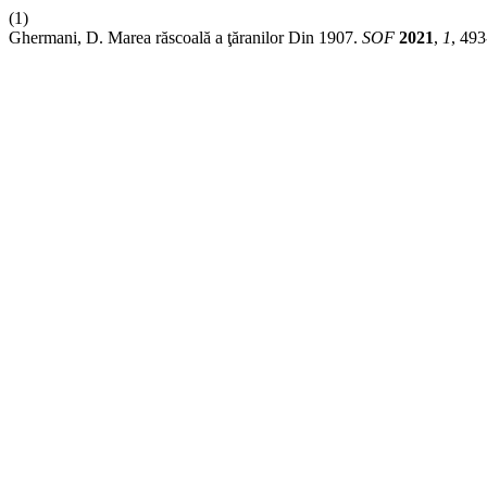
(1)
Ghermani, D. Marea răscoală a ţăranilor Din 1907.
SOF
2021
,
1
, 493