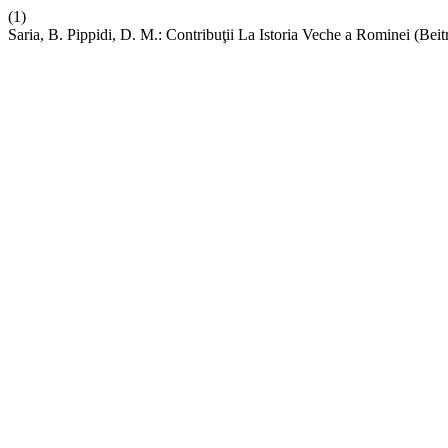
(1)
Saria, B. Pippidi, D. M.: Contribuţii La Istoria Veche a Rominei (B