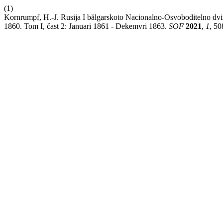
(1)
Kornrumpf, H.-J. Rusija I bălgarskoto Nacionalno-Osvoboditelno dvi
1860. Tom I, čast 2: Januari 1861 - Dekemvri 1863.
SOF
2021
,
1
, 50