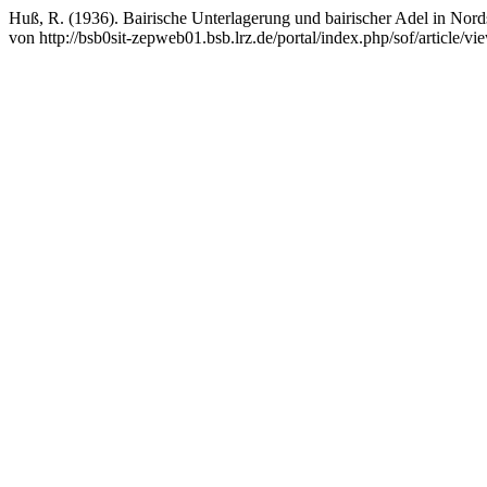
Huß, R. (1936). Bairische Unterlagerung und bairischer Adel in Nor
von http://bsb0sit-zepweb01.bsb.lrz.de/portal/index.php/sof/article/vi