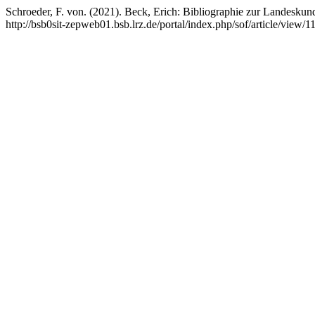
Schroeder, F. von. (2021). Beck, Erich: Bibliographie zur Landesku
http://bsb0sit-zepweb01.bsb.lrz.de/portal/index.php/sof/article/view/1