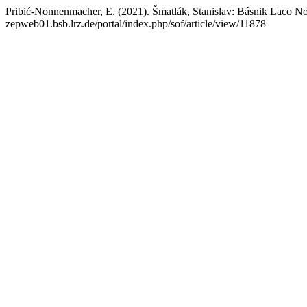
Pribić-Nonnenmacher, E. (2021). Šmatlák, Stanislav: Básnik Laco 
zepweb01.bsb.lrz.de/portal/index.php/sof/article/view/11878