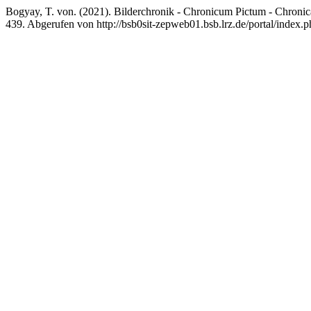
Bogyay, T. von. (2021). Bilderchronik - Chronicum Pictum - Chroni
439. Abgerufen von http://bsb0sit-zepweb01.bsb.lrz.de/portal/index.p