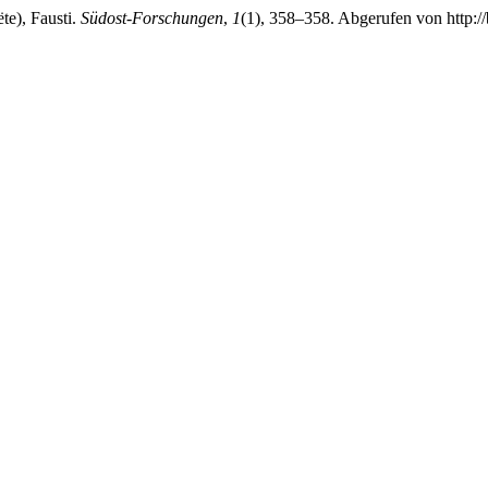
te), Fausti.
Südost-Forschungen
,
1
(1), 358–358. Abgerufen von http://