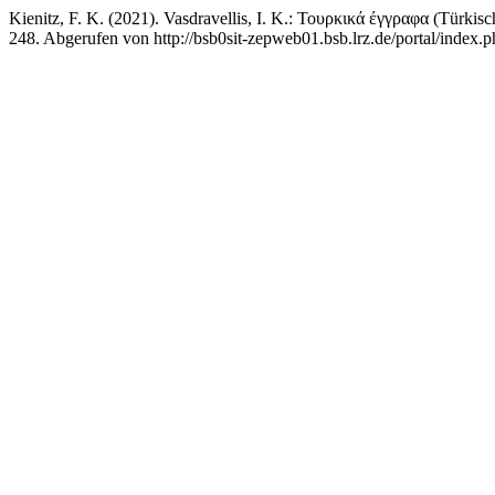
Kienitz, F. K. (2021). Vasdravellis, I. K.: Τουρκικά έγγραφα (Türk
248. Abgerufen von http://bsb0sit-zepweb01.bsb.lrz.de/portal/index.p