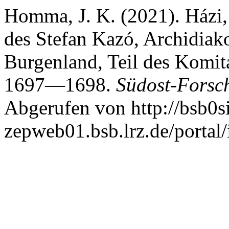
Homma, J. K. (2021). Házi, 
des Stefan Kazó, Archidiak
Burgenland, Teil des Komit
1697—1698.
Südost-Forsc
Abgerufen von http://bsb0si
zepweb01.bsb.lrz.de/portal/