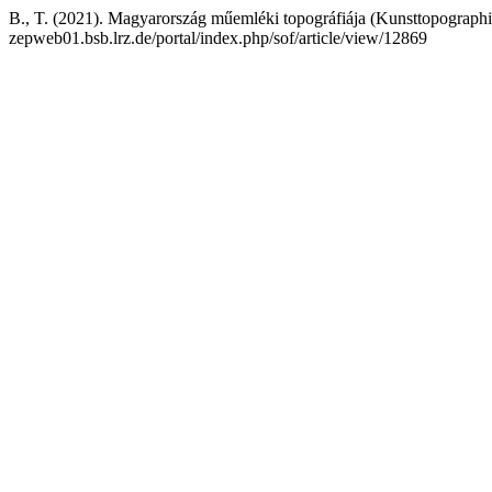
B., T. (2021). Magyarország műemléki topográfiája (Kunsttopograph
zepweb01.bsb.lrz.de/portal/index.php/sof/article/view/12869