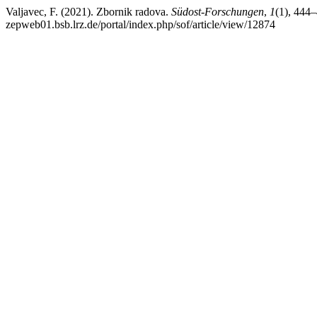
Valjavec, F. (2021). Zbornik radova.
Südost-Forschungen
,
1
(1), 444–
zepweb01.bsb.lrz.de/portal/index.php/sof/article/view/12874