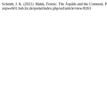
Schmitt, J. K. (2021). Makk, Ferenc: The Árpáds and the Comneni. P
zepweb01.bsb.lrz.de/portal/index.php/sof/article/view/8263