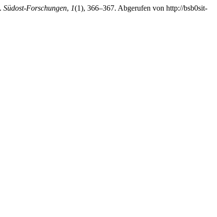
y.
Südost-Forschungen
,
1
(1), 366–367. Abgerufen von http://bsb0sit-