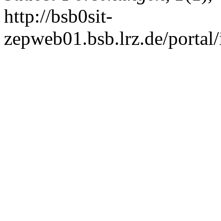
http://bsb0sit-
zepweb01.bsb.lrz.de/portal/