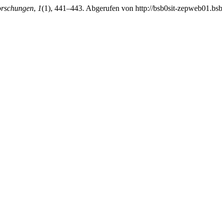
orschungen
,
1
(1), 441–443. Abgerufen von http://bsb0sit-zepweb01.bsb.