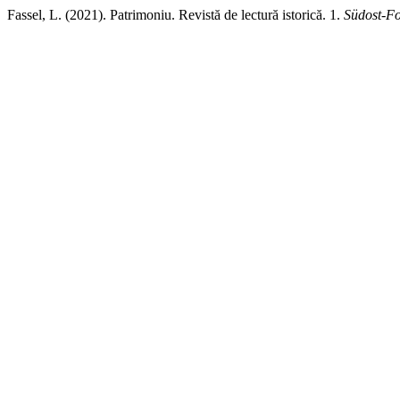
Fassel, L. (2021). Patrimoniu. Revistă de lectură istorică. 1.
Südost-F