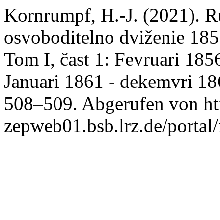
Kornrumpf, H.-J. (2021). Ru
osvoboditelno dviženie 185
Tom I, čast 1: Fevruari 185
Januari 1861 - dekemvri 1
508–509. Abgerufen von htt
zepweb01.bsb.lrz.de/portal/