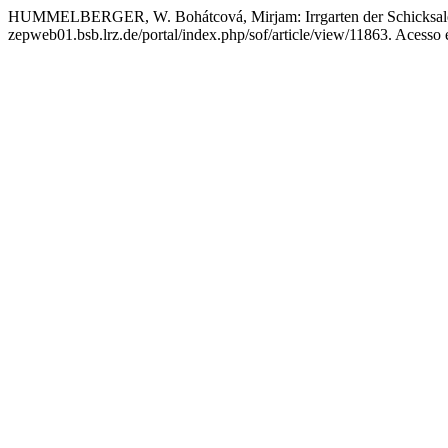
HUMMELBERGER, W. Bohátcová, Mirjam: Irrgarten der Schicksal
zepweb01.bsb.lrz.de/portal/index.php/sof/article/view/11863. Acesso 