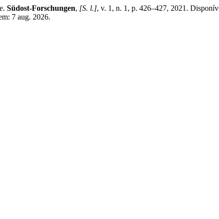
e.
Südost-Forschungen
,
[S. l.]
, v. 1, n. 1, p. 426–427, 2021. Disponíve
em: 7 aug. 2026.