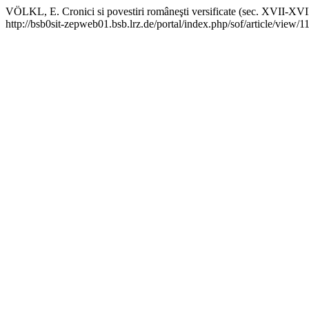
VÖLKL, E. Cronici si povestiri româneşti versificate (sec. XVII-XVI
http://bsb0sit-zepweb01.bsb.lrz.de/portal/index.php/sof/article/view/