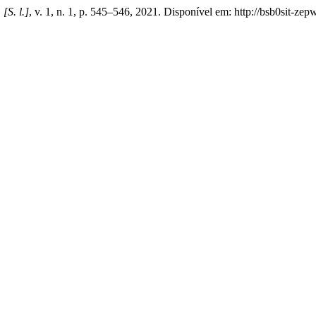
,
[S. l.]
, v. 1, n. 1, p. 545–546, 2021. Disponível em: http://bsb0sit-ze