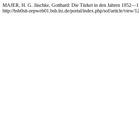
MAJER, H. G. Jäschke, Gotthard: Die Türkei in den Jahren 1952—
http://bsb0sit-zepweb01.bsb.lrz.de/portal/index.php/sof/article/view/