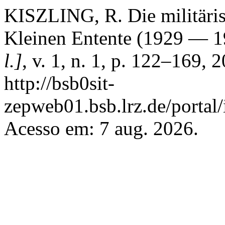
KISZLING, R. Die militäri
Kleinen Entente (1929 — 
l.]
, v. 1, n. 1, p. 122–169,
http://bsb0sit-
zepweb01.bsb.lrz.de/portal/
Acesso em: 7 aug. 2026.