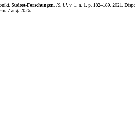
oniki.
Südost-Forschungen
,
[S. l.]
, v. 1, n. 1, p. 182–189, 2021. Dispo
 em: 7 aug. 2026.