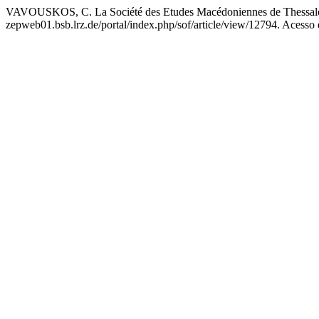
VAVOUSKOS, C. La Société des Etudes Macédoniennes de Thessal
zepweb01.bsb.lrz.de/portal/index.php/sof/article/view/12794. Acesso