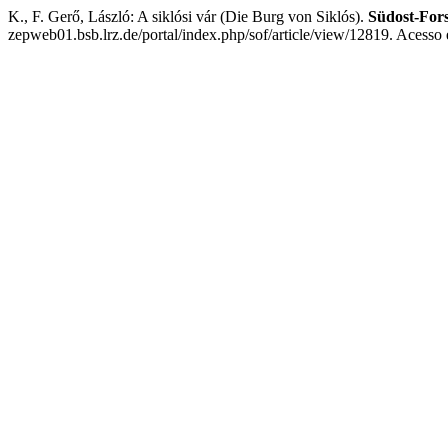
K., F. Gerő, László: A siklósi vár (Die Burg von Siklós).
Südost-For
zepweb01.bsb.lrz.de/portal/index.php/sof/article/view/12819. Acesso