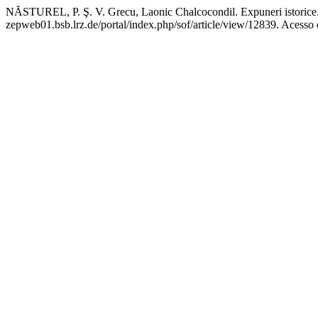
NĂSTUREL, P. Ş. V. Grecu, Laonic Chalcocondil. Expuneri istorice
zepweb01.bsb.lrz.de/portal/index.php/sof/article/view/12839. Acesso