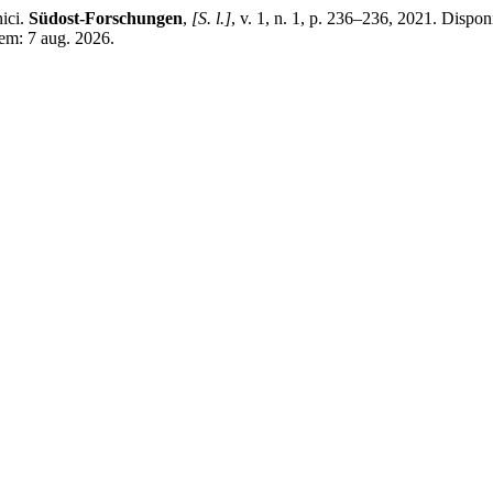
ici.
Südost-Forschungen
,
[S. l.]
, v. 1, n. 1, p. 236–236, 2021. Disponí
 em: 7 aug. 2026.