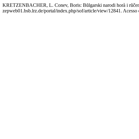
KRETZENBACHER, L. Conev, Boris: Bŭlgarski narodi horà i rŭčen
zepweb01.bsb.lrz.de/portal/index.php/sof/article/view/12841. Acesso