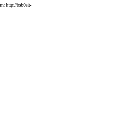
m: http://bsb0sit-