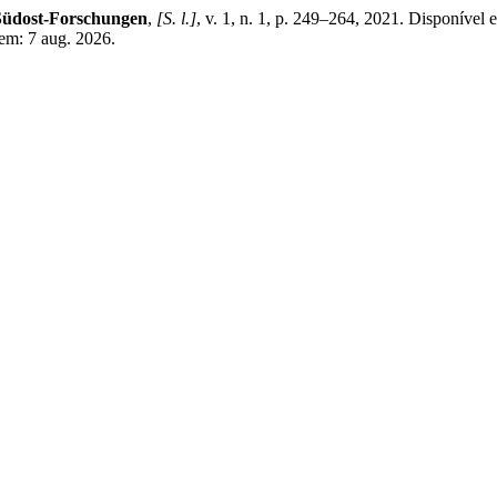
Südost-Forschungen
,
[S. l.]
, v. 1, n. 1, p. 249–264, 2021. Disponível e
 em: 7 aug. 2026.