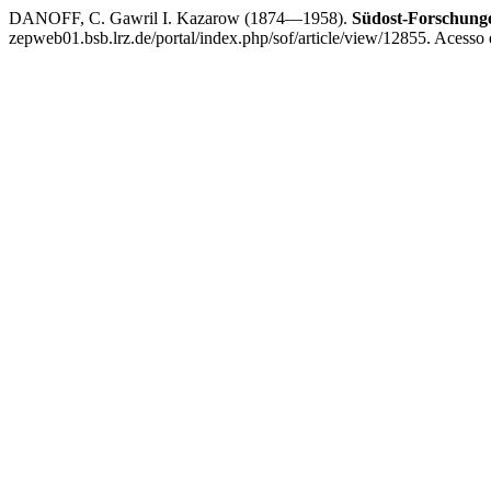
DANOFF, C. Gawril I. Kazarow (1874—1958).
Südost-Forschung
zepweb01.bsb.lrz.de/portal/index.php/sof/article/view/12855. Acesso