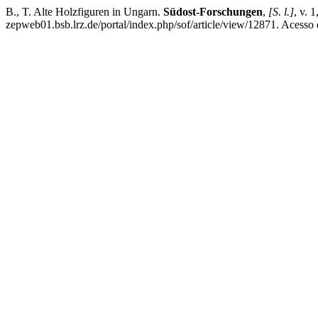
B., T. Alte Holzfiguren in Ungarn.
Südost-Forschungen
,
[S. l.]
, v. 
zepweb01.bsb.lrz.de/portal/index.php/sof/article/view/12871. Acesso