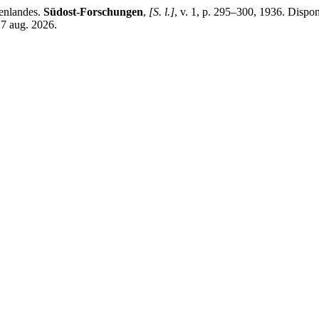
enlandes.
Südost-Forschungen
,
[S. l.]
, v. 1, p. 295–300, 1936. Disponí
 7 aug. 2026.