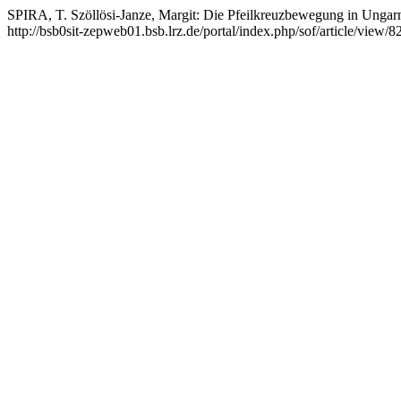
SPIRA, T. Szöllösi-Janze, Margit: Die Pfeilkreuzbewegung in Ungarn
http://bsb0sit-zepweb01.bsb.lrz.de/portal/index.php/sof/article/view/