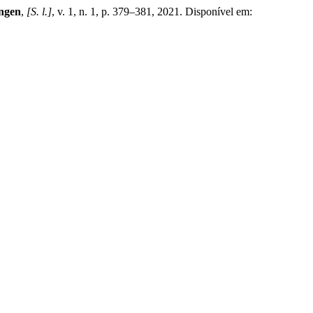
ngen
,
[S. l.]
, v. 1, n. 1, p. 379–381, 2021. Disponível em: