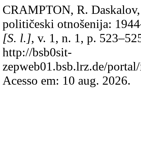
CRAMPTON, R. Daskalov, G
političeski otnošenija: 1
[S. l.]
, v. 1, n. 1, p. 523–5
http://bsb0sit-
zepweb01.bsb.lrz.de/portal/
Acesso em: 10 aug. 2026.