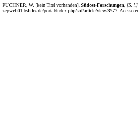
PUCHNER, W. [kein Titel vorhanden].
Südost-Forschungen
,
[S. l.]
zepweb01.bsb.lrz.de/portal/index.php/sof/article/view/8577. Acesso 