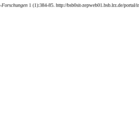
t-Forschungen
1 (1):384-85. http://bsb0sit-zepweb01.bsb.lrz.de/portal/i