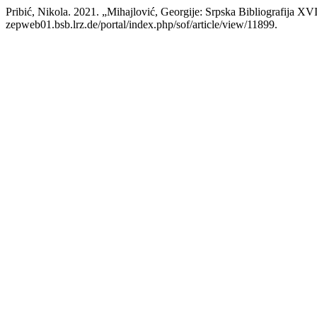
Pribić, Nikola. 2021. „Mihajlović, Georgije: Srpska Bibliografija XV
zepweb01.bsb.lrz.de/portal/index.php/sof/article/view/11899.