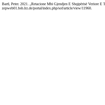
Bartl, Peter. 2021. „Retacione Mbi Gjendjen E Shqipërisë Veriore 
zepweb01.bsb.lrz.de/portal/index.php/sof/article/view/11960.