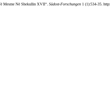
E Të Mesme Në Shekullin XVII“.
Südost-Forschungen
1 (1):534-35. http: