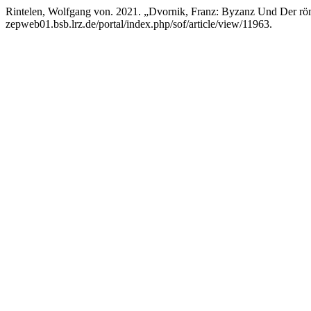
Rintelen, Wolfgang von. 2021. „Dvornik, Franz: Byzanz Und Der rö
zepweb01.bsb.lrz.de/portal/index.php/sof/article/view/11963.