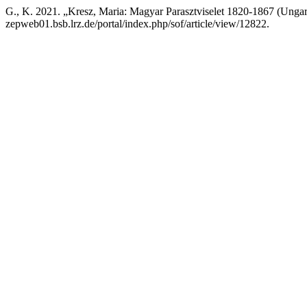
G., K. 2021. „Kresz, Maria: Magyar Parasztviselet 1820-1867 (Ungar
zepweb01.bsb.lrz.de/portal/index.php/sof/article/view/12822.