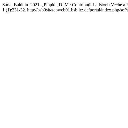
Saria, Balduin. 2021. „Pippidi, D. M.: Contribuţii La Istoria Veche
1 (1):231-32. http://bsb0sit-zepweb01.bsb.lrz.de/portal/index.php/sof/