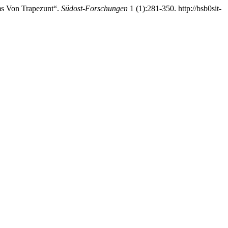
ms Von Trapezunt“.
Südost-Forschungen
1 (1):281-350. http://bsb0sit-