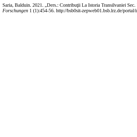
Saria, Balduin. 2021. „Ders.: Contribuţii La Istoria Transilvaniei Se
Forschungen
1 (1):454-56. http://bsb0sit-zepweb01.bsb.lrz.de/portal/