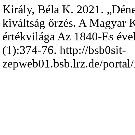
Király, Béla K. 2021. „Dén
kiváltság őrzés. A Magyar 
értékvilága Az 1840-Es év
(1):374-76. http://bsb0sit-
zepweb01.bsb.lrz.de/portal/