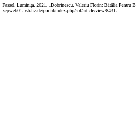
Fassel, Luminiţa. 2021. „Dobrinescu, Valeriu Florin: Bătălia Pentru
zepweb01.bsb.lrz.de/portal/index.php/sof/article/view/8431.