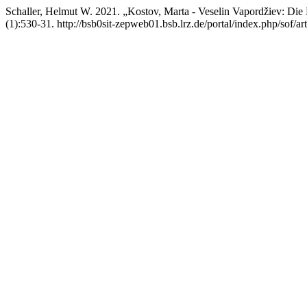
Schaller, Helmut W. 2021. „Kostov, Marta - Veselin Vapordžiev: Di
(1):530-31. http://bsb0sit-zepweb01.bsb.lrz.de/portal/index.php/sof/ar