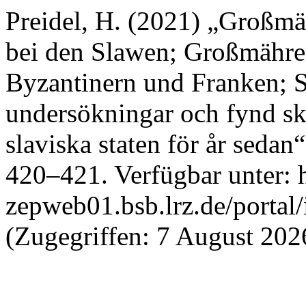
Preidel, H. (2021) „Großmä
bei den Slawen; Großmähre
Byzantinern und Franken; 
undersökningar och fynd ski
slaviska staten för år sedan
420–421. Verfügbar unter: h
zepweb01.bsb.lrz.de/portal/
(Zugegriffen: 7 August 202