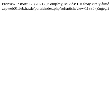
Probszt-Ohstorff, G. (2021) „Komjáthy, Miklós: I. Károly király állf
zepweb01.bsb.lrz.de/portal/index.php/sof/article/view/11885 (Zugegri