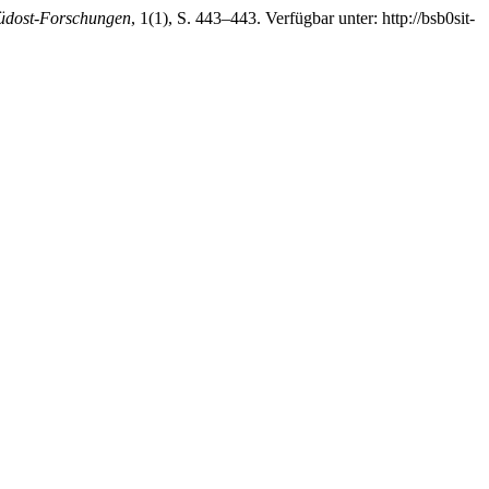
üdost-Forschungen
, 1(1), S. 443–443. Verfügbar unter: http://bsb0sit-