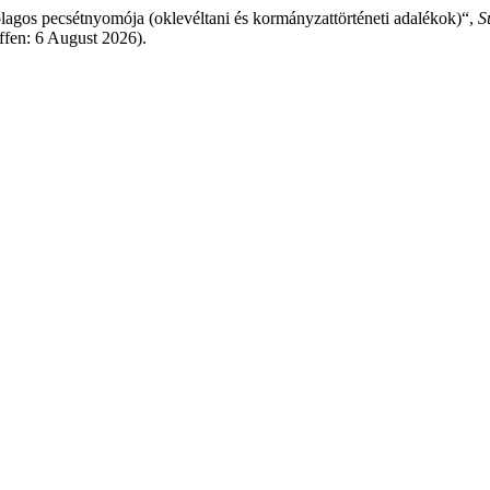
tólagos pecsétnyomója (oklevéltani és kormányzattörténeti adalékok)“,
S
ffen: 6 August 2026).