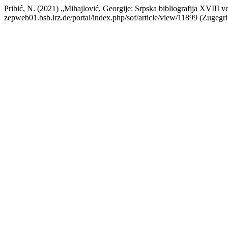
Pribić, N. (2021) „Mihajlović, Georgije: Srpska bibliografija XVIII 
zepweb01.bsb.lrz.de/portal/index.php/sof/article/view/11899 (Zugegri