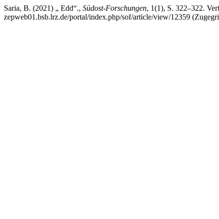
Saria, B. (2021) „ Edd“.,
Südost-Forschungen
, 1(1), S. 322–322. Verf
zepweb01.bsb.lrz.de/portal/index.php/sof/article/view/12359 (Zugegri