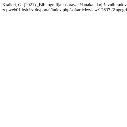
Krallert, G. (2021) „Bibliografija rasprava, članaka i književnih rado
zepweb01.bsb.lrz.de/portal/index.php/sof/article/view/12637 (Zugegri